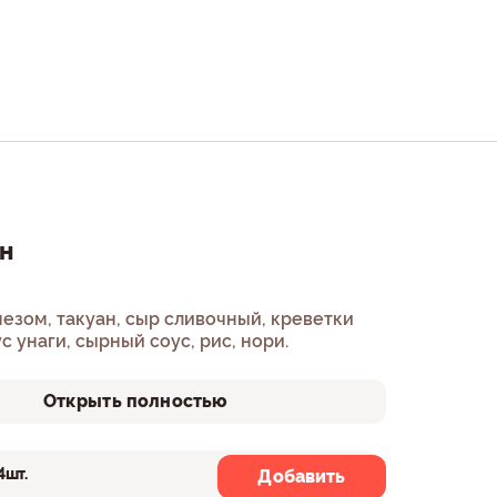
н
езом, такуан, сыр сливочный, креветки
с унаги, сырный соус, рис, нори.
Открыть полностью
4шт.
8шт.
Добавить