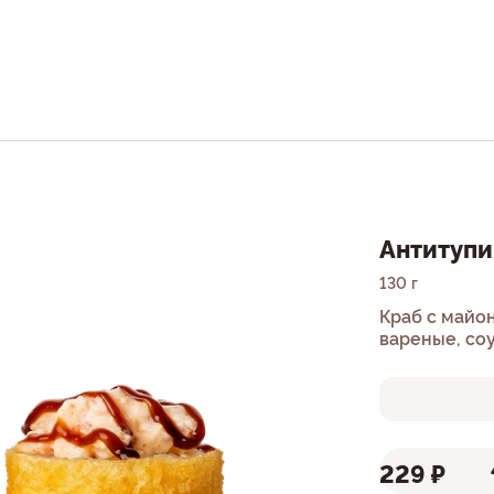
Антитупи
130 г
Краб с майон
вареные, соу
229 ₽