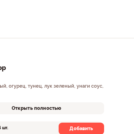
ор
й, огурец, тунец, лук зеленый, унаги соус,
Открыть полностью
4 шт.
8шт.
Добавить