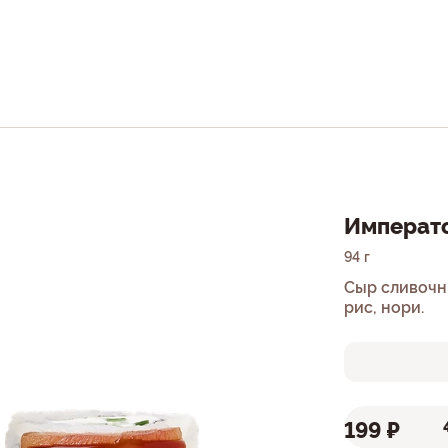
Императ
94 г
Сыр сливочны
рис, нори.
199 ₽