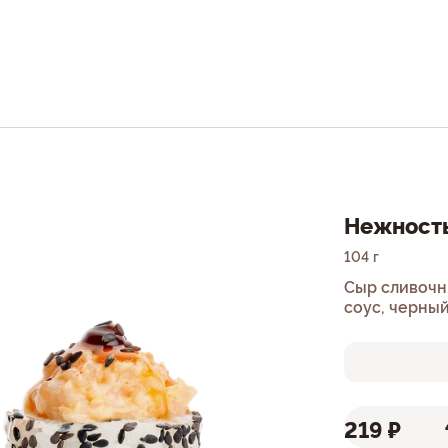
Нежность
104 г
Сыр сливочн
соус, черный
нори.
219 ₽