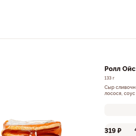
Ролл Ойс
133 г
Сыр сливочн
лосося, соус
лососевая им
319 ₽