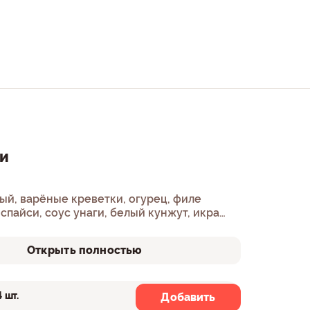
и
ый, варёные креветки, огурец, филе
 спайси, соус унаги, белый кунжут, икра
итированная, рис, нори.
Открыть полностью
4 шт.
8 шт.
Добавить