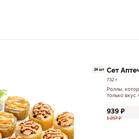
Сет Апте
24 шт
732 г
Роллы, кото
только вкус.
939 ₽
1 257 ₽