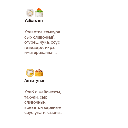
Узбагоин
Креветка темпура,
сыр сливочный,
огурец, чука, соус
гамадари, икра
имитированная,
рис, нори.
Антитупин
Краб с майонезом,
такуан, сыр
сливочный,
креветки вареные,
соус унаги, сырный
соус, рис, нори.