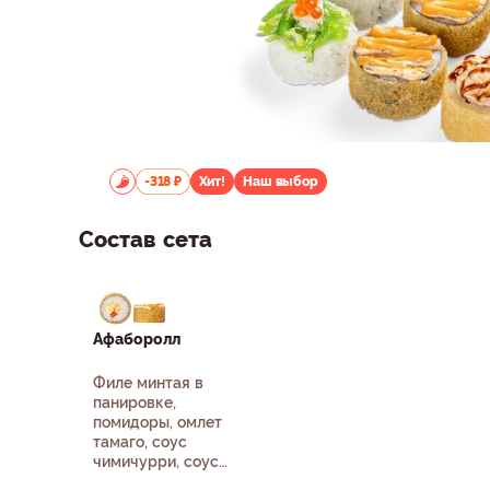
-318 ₽
Хит!
Наш выбор
Состав сета
Афаборолл
Филе минтая в
панировке,
помидоры, омлет
тамаго, соус
чимичурри, соус
том-ям, рис, нори.