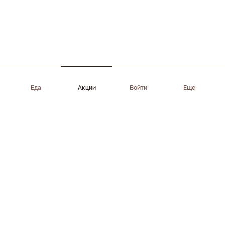
Еда
Акции
Войти
Еще
Приложение доступно в AppStore, Google Play, AppGallery,
RuStore
Скачать приложение
Клиентам